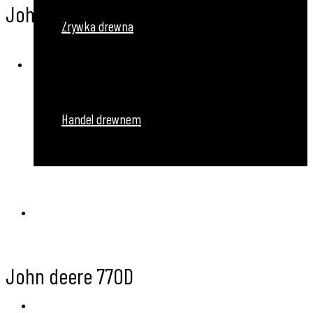
John deere 1470G
Zrywka drewna
Handel drewnem
Maszyny
John deere 770D
Galeria