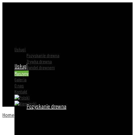
Usługi
Pozyskanie drewna
Zrywka drewna
Usługi
Handel drewnem
Maszyny
Galeria
O nas
Kontakt
Pozyskanie drewna
Home
/
Maszyny